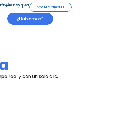
nfo@easyq.es
Acceso clientes
¿Hablamos?
ta
o real y con un solo clic.